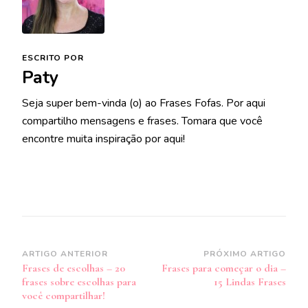
ESCRITO POR
Paty
Seja super bem-vinda (o) ao Frases Fofas. Por aqui
compartilho mensagens e frases. Tomara que você
encontre muita inspiração por aqui!
Navegação
ARTIGO ANTERIOR
PRÓXIMO ARTIGO
Frases de escolhas – 20
Frases para começar o dia –
de
frases sobre escolhas para
15 Lindas Frases
post
você compartilhar!