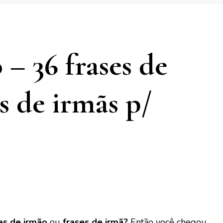
 – 36 frases de
s de irmãs p/
es de irmão
ou
frases de irmã?
Então você chegou