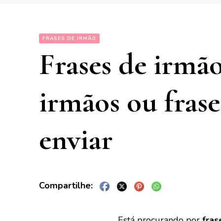
FRASES DE IRMÃO
Frases de irmão
irmãos ou frase
enviar
Está procurando por
fras