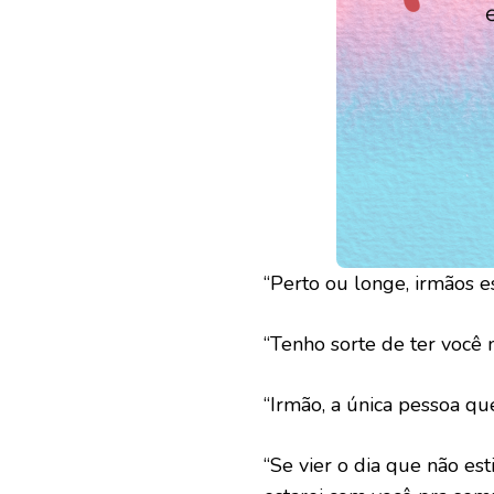
“Perto ou longe, irmãos 
“Tenho sorte de ter você 
“Irmão, a única pessoa qu
“Se vier o dia que não e