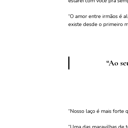
estarei com você pra se
“O amor entre irmãos é alg
existe desde o primeiro
“Ao se
“Nosso laço é mais forte 
“Uma das maravilhas de t