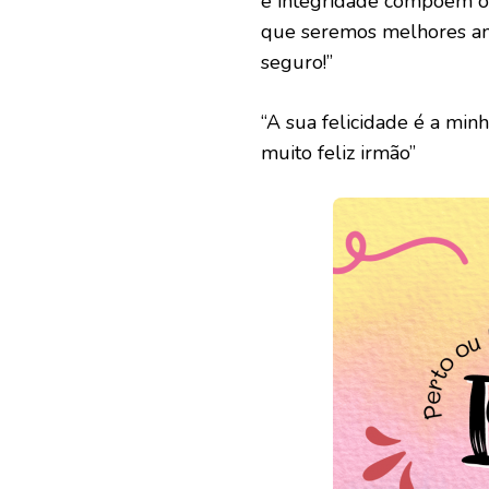
e integridade compõem o 
que seremos melhores am
seguro!”
“A sua felicidade é a mi
muito feliz irmão”