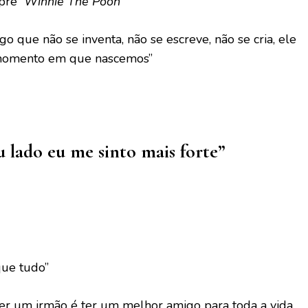
mpre”
Winnie The Pooh
o que não se inventa, não se escreve, não se cria, ele
 momento em que nascemos”
u lado eu me sinto mais forte”
que tudo”
er um irmão é ter um melhor amigo para toda a vida.