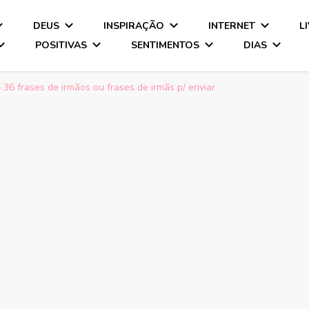
DEUS
INSPIRAÇÃO
INTERNET
L
POSITIVAS
SENTIMENTOS
DIAS
 36 frases de irmãos ou frases de irmãs p/ enviar