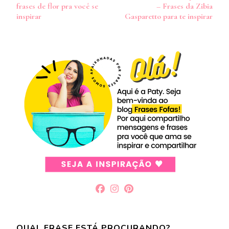
de
frases de flor pra você se
– Frases da Zibia
post
inspirar
Gasparetto para te inspirar
QUAL FRASE ESTÁ PROCURANDO?