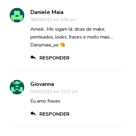
Daniele Maia
08/09/2015 em 4:04 pm
Ameiii…Me sigam lá, dicas de make,
penteados, looks, frases e muito mais…
Danymaia_jw
RESPONDER
Giovanna
03/10/2015 em 11:37 pm
Eu amo frases
RESPONDER