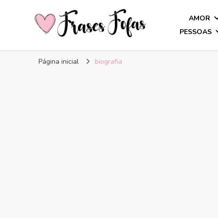
AMOR
PESSOAS
Frases Fofas
Frases e mensagens para compartilhar!
Página inicial
biografia