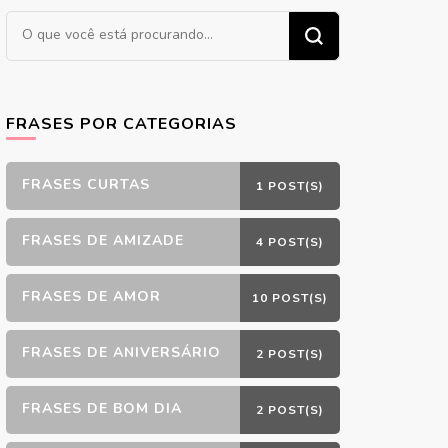
Procurando
algo?
FRASES POR CATEGORIAS
FRASES CURTAS
1 POST(S)
FRASES DE AMIZADE
4 POST(S)
FRASES DE AMOR
10 POST(S)
FRASES DE ANIVERSÁRIO
2 POST(S)
FRASES DE BOM DIA
2 POST(S)