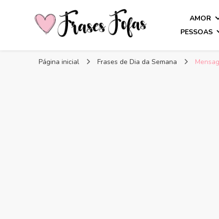
AMOR
PESSOAS
Frases Fofas
Frases e mensagens para compartilhar!
Página inicial
Frases de Dia da Semana
Mensag