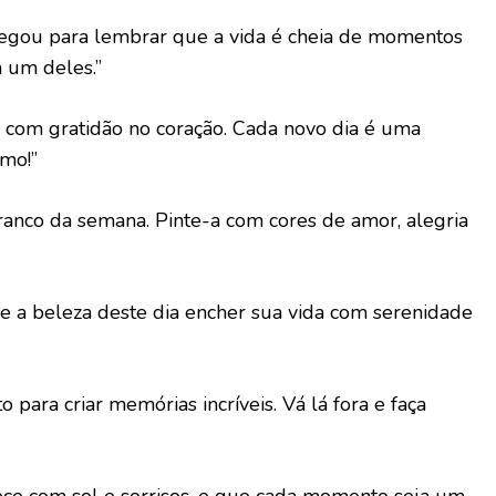
egou para lembrar que a vida é cheia de momentos
a um deles.”
com gratidão no coração. Cada novo dia é uma
imo!”
anco da semana. Pinte-a com cores de amor, alegria
e a beleza deste dia encher sua vida com serenidade
 para criar memórias incríveis. Vá lá fora e faça
e com sol e sorrisos, e que cada momento seja um