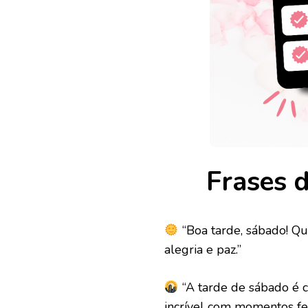
Frases 
“Boa tarde, sábado! Q
alegria e paz.”
“A tarde de sábado é 
incrível com momentos fel