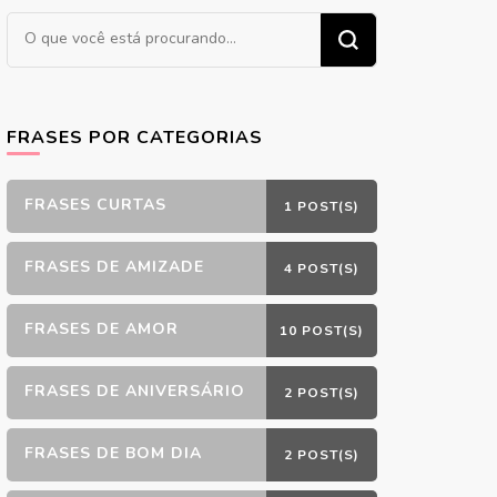
Procurando
algo?
FRASES POR CATEGORIAS
FRASES CURTAS
1 POST(S)
FRASES DE AMIZADE
4 POST(S)
FRASES DE AMOR
10 POST(S)
FRASES DE ANIVERSÁRIO
2 POST(S)
FRASES DE BOM DIA
2 POST(S)