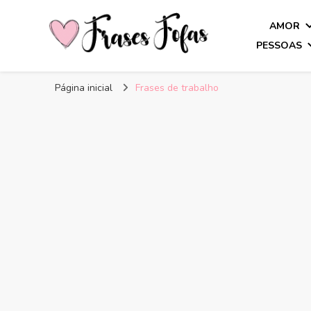
AMOR
PESSOAS
Frases Fofas
Frases e mensagens para compartilhar!
Página inicial
Frases de trabalho