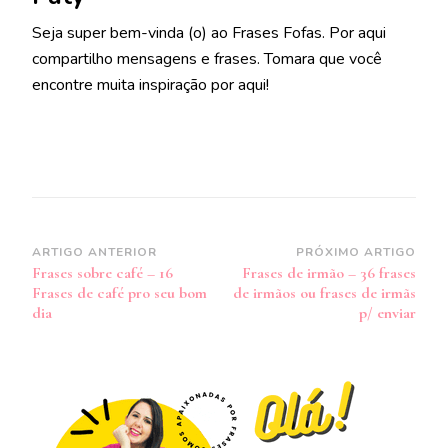
Seja super bem-vinda (o) ao Frases Fofas. Por aqui
compartilho mensagens e frases. Tomara que você
encontre muita inspiração por aqui!
Navegação
ARTIGO ANTERIOR
PRÓXIMO ARTIGO
Frases sobre café – 16
Frases de irmão – 36 frases
de
Frases de café pro seu bom
de irmãos ou frases de irmãs
post
dia
p/ enviar