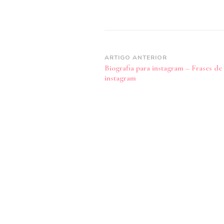
Navegação
ARTIGO ANTERIOR
Biografia para instagram – Frases de 
de
instagram
post