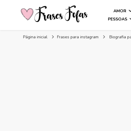
AMOR
PESSOAS
Frases Fofas
Frases e mensagens para compartilhar!
Página inicial
Frases para instagram
Biografia p