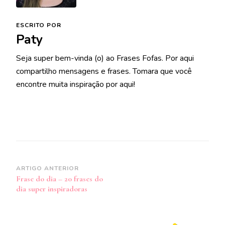
ESCRITO POR
Paty
Seja super bem-vinda (o) ao Frases Fofas. Por aqui
compartilho mensagens e frases. Tomara que você
encontre muita inspiração por aqui!
Navegação
ARTIGO ANTERIOR
Frase do dia – 20 frases do
de
dia super inspiradoras
post