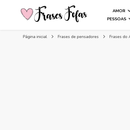
AMOR
PESSOAS
Frases Fofas
Frases e mensagens para compartilhar!
Página inicial
Frases de pensadores
Frases do 