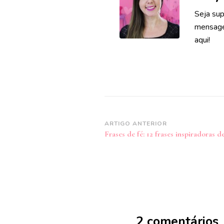
Seja sup
mensagen
aqui!
Navegação
ARTIGO ANTERIOR
Frases de fé: 12 frases inspiradoras de
de
post
2 comentários