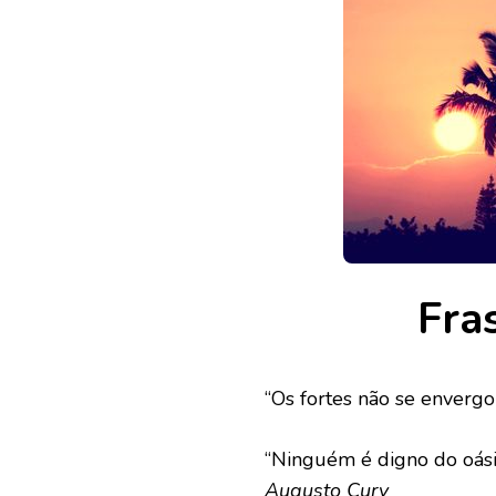
Fras
“Os fortes não se enver
“Ninguém é digno do oási
Augusto Cury