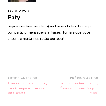
ESCRITO POR
Paty
Seja super bem-vinda (o) ao Frases Fofas. Por aqui
compartilho mensagens e frases. Tomara que você
encontre muita inspiração por aqui!
Navegação
ARTIGO ANTERIOR
PRÓXIMO ARTIGO
Frases de auto estima – 15
Frases emocionantes – 15
de
para te inspirar com sua
frases emocionantes para
post
auto-estima
você!