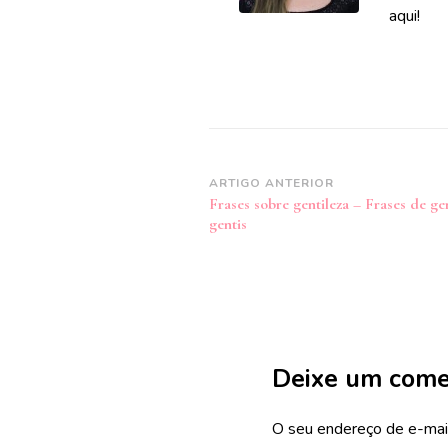
aqui!
Navegação
ARTIGO ANTERIOR
Frases sobre gentileza – Frases de gen
de
gentis
post
Deixe um come
O seu endereço de e-mail