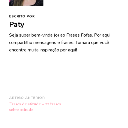
ESCRITO POR
Paty
Seja super bem-vinda (o) ao Frases Fofas. Por aqui
compartilho mensagens e frases. Tomara que você
encontre muita inspiração por aqui!
Navegação
ARTIGO ANTERIOR
Frases de atitude – 22 frases
de
sobre atitude
post