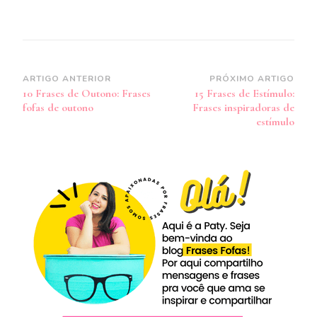
Navegação
ARTIGO ANTERIOR
PRÓXIMO ARTIGO
10 Frases de Outono: Frases
15 Frases de Estímulo:
de
fofas de outono
Frases inspiradoras de
post
estímulo