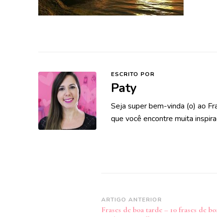
ESCRITO POR
Paty
Seja super bem-vinda (o) ao Fr
que você encontre muita inspira
Navegação
ARTIGO ANTERIOR
Frases de boa tarde – 10 frases de bo
de