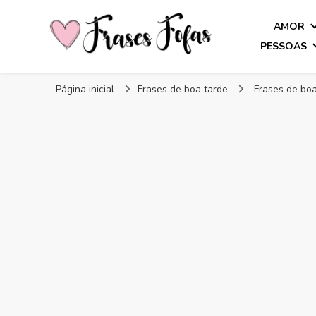
AMOR
PESSOAS
Frases Fofas
Frases e mensagens para compartilhar!
Página inicial
Frases de boa tarde
Frases de boa