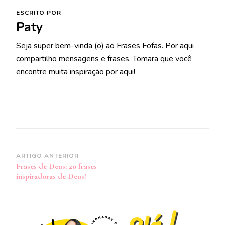
ESCRITO POR
Paty
Seja super bem-vinda (o) ao Frases Fofas. Por aqui
compartilho mensagens e frases. Tomara que você
encontre muita inspiração por aqui!
Navegação
ARTIGO ANTERIOR
Frases de Deus: 20 frases
de
inspiradoras de Deus!
post