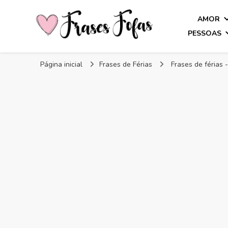
AMOR
PESSOAS
Frases Fofas
Frases e mensagens para compartilhar!
Página inicial
Frases de Férias
Frases de férias 