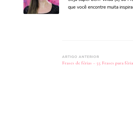
que você encontre muita inspira
Navegação
ARTIGO ANTERIOR
Frases de férias – 55 Frases para féri
de
post