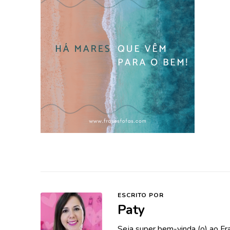
ESCRITO POR
Paty
Seja super bem-vinda (o) ao Fr