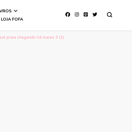
IVROS
LOJA FOFA
 sol praia chegando há mares 3 (1)