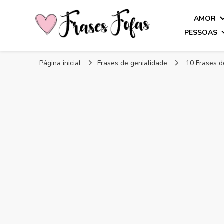
AMOR
PESSOAS
Frases Fofas
Frases e mensagens para compartilhar!
Página inicial
Frases de genialidade
10 Frases d