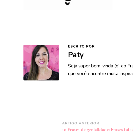
ESCRITO POR
Paty
Seja super bem-vinda (o) ao Fr
que você encontre muita inspira
Navegação
ARTIGO ANTERIOR
10 Frases de genialidade: Frases fofa