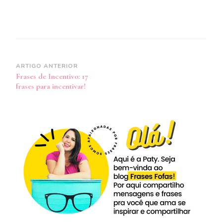
Navegação
ARTIGO ANTERIOR
Frases de Incentivo: 17
de
frases para incentivar!
post