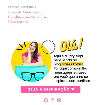
Navegação
ARTIGO ANTERIOR
Frases de Motivação no
de
Trabalho – 100 Mensagens
post
Motivacionais