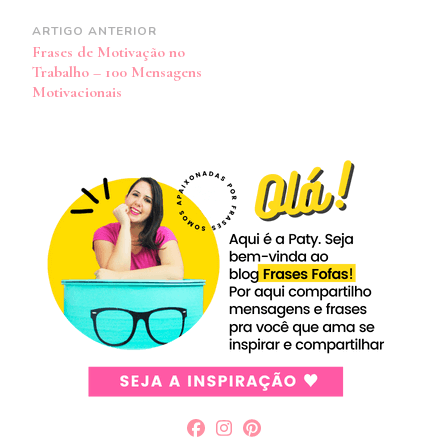
Navegação
ARTIGO ANTERIOR
Frases de Motivação no
de
Trabalho – 100 Mensagens
post
Motivacionais