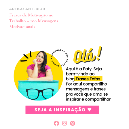
Navegação
ARTIGO ANTERIOR
Frases de Motivação no
de
Trabalho – 100 Mensagens
post
Motivacionais