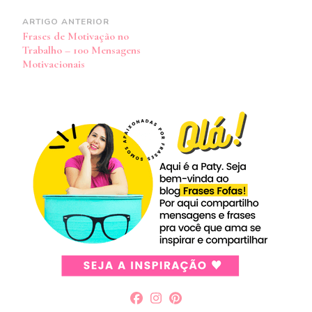
Navegação
ARTIGO ANTERIOR
Frases de Motivação no
de
Trabalho – 100 Mensagens
post
Motivacionais