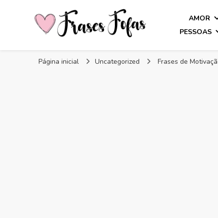
AMOR
PESSOAS
Frases Fofas
Frases e mensagens para compartilhar!
Página inicial
Uncategorized
Frases de Motivaçã