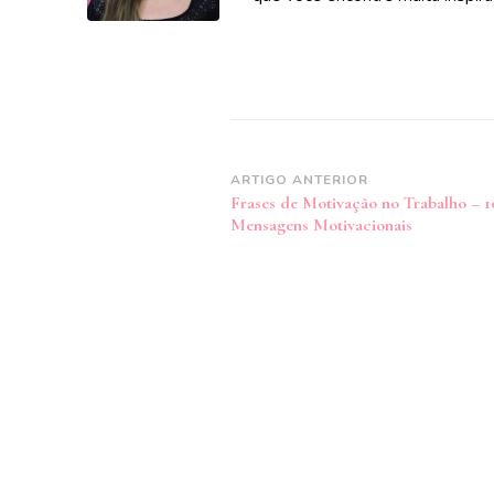
Navegação
ARTIGO ANTERIOR
Frases de Motivação no Trabalho – 1
de
Mensagens Motivacionais
post