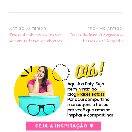
Navegação
ARTIGO ANTERIOR
PRÓXIMO ARTIGO
Frases de objetivo – Inspire-
Frases do livro O Segredo –
de
se com 15 frases de objetivo
Frases de O Segredo
post