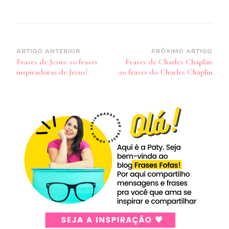
Navegação
ARTIGO ANTERIOR
PRÓXIMO ARTIGO
Frases de Jesus: 10 frases
Frases de Charles Chaplin:
de
inspiradoras de Jesus!
20 frases do Charles Chaplin
post