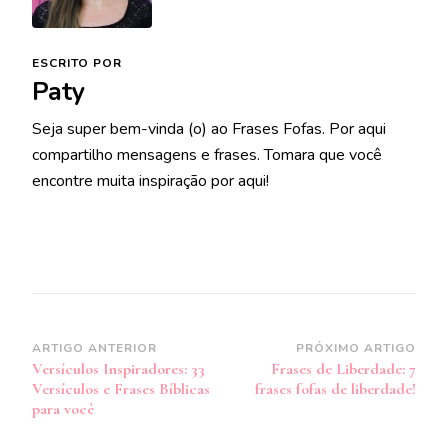
ESCRITO POR
Paty
Seja super bem-vinda (o) ao Frases Fofas. Por aqui
compartilho mensagens e frases. Tomara que você
encontre muita inspiração por aqui!
Navegação
ARTIGO ANTERIOR
PRÓXIMO ARTIGO
Versículos Inspiradores: 33
Frases de Liberdade: 7
de
Versículos e Frases Bíblicas
frases fofas de liberdade!
post
para você