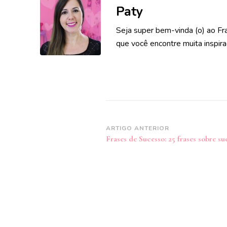
Paty
Seja super bem-vinda (o) ao Fr
que você encontre muita inspira
Navegação
ARTIGO ANTERIOR
Frases de Sucesso: 25 frases sobre su
de
post