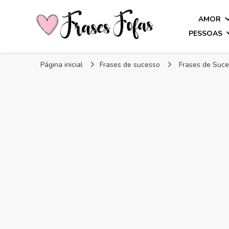
AMOR
PESSOAS
Frases Fofas
Frases e mensagens para compartilhar!
Página inicial
Frases de sucesso
Frases de Suce