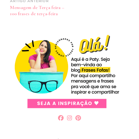
Navegação
ARTIGO ANTERIOR
Mensagem de Terça feira –
de
100 frases de terça-feira
post