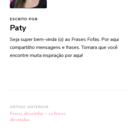
ESCRITO POR
Paty
Seja super bem-vinda (o) ao Frases Fofas. Por aqui
compartilho mensagens e frases. Tomara que você
encontre muita inspiração por aqui!
Navegação
ARTIGO ANTERIOR
Frases divertidas – 20 frases
de
divertidas
post