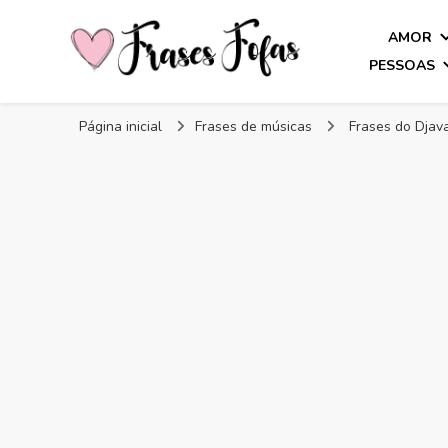
AMOR
PESSOAS
Frases Fofas
Frases e mensagens para compartilhar!
Página inicial
Frases de músicas
Frases do Djav