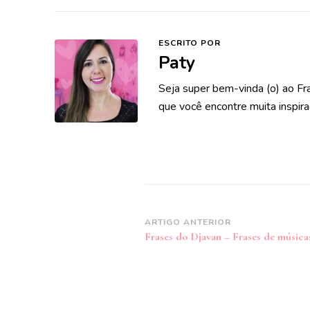
ESCRITO POR
Paty
Seja super bem-vinda (o) ao Fr
que você encontre muita inspira
Navegação
ARTIGO ANTERIOR
Frases do Djavan – Frases de música
de
post