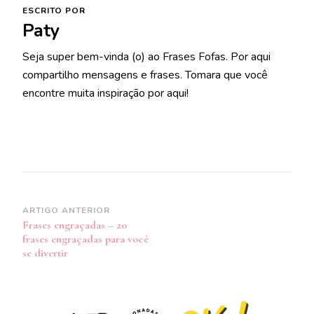
ESCRITO POR
Paty
Seja super bem-vinda (o) ao Frases Fofas. Por aqui
compartilho mensagens e frases. Tomara que você
encontre muita inspiração por aqui!
Navegação
ARTIGO ANTERIOR
Frases engraçadas – 20
de
frases engraçadas para você
post
se divertir