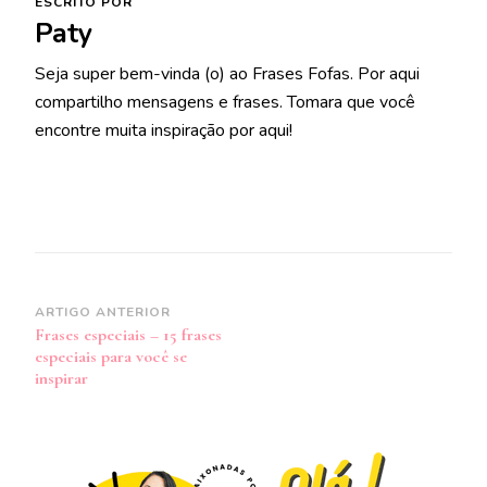
ESCRITO POR
Paty
Seja super bem-vinda (o) ao Frases Fofas. Por aqui
compartilho mensagens e frases. Tomara que você
encontre muita inspiração por aqui!
Navegação
ARTIGO ANTERIOR
Frases especiais – 15 frases
de
especiais para você se
post
inspirar