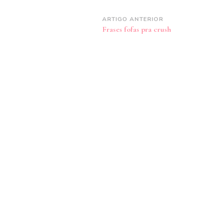
Navegação
ARTIGO ANTERIOR
Frases fofas pra crush
de
post