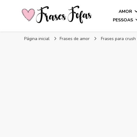
AMOR
PESSOAS
Frases Fofas
Frases e mensagens para compartilhar!
Página inicial
Frases de amor
Frases para crush