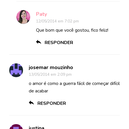
Paty
12/05/2014 em 7:02 pm
Que bom que você gostou, fico feliz!
RESPONDER
josemar mouzinho
13/05/2014 em 2:09 pm
o amor é como a guerra fácil de começar difícil
de acabar
RESPONDER
justina