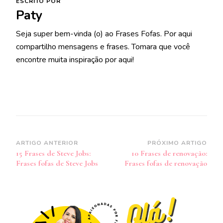
ESCRITO POR
Paty
Seja super bem-vinda (o) ao Frases Fofas. Por aqui
compartilho mensagens e frases. Tomara que você
encontre muita inspiração por aqui!
Navegação
ARTIGO ANTERIOR
PRÓXIMO ARTIGO
15 Frases de Steve Jobs:
10 Frases de renovação:
de
Frases fofas de Steve Jobs
Frases fofas de renovação
post