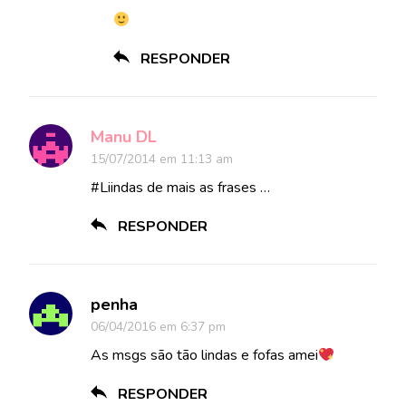
RESPONDER
Manu DL
15/07/2014 em 11:13 am
#Liindas de mais as frases …
RESPONDER
penha
06/04/2016 em 6:37 pm
As msgs são tão lindas e fofas amei
RESPONDER