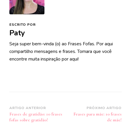
ESCRITO POR
Paty
Seja super bem-vinda (o) ao Frases Fofas. Por aqui
compartilho mensagens e frases. Tomara que você
encontre muita inspiração por aqui!
Navegação
ARTIGO ANTERIOR
PRÓXIMO ARTIGO
Frases de gratidão: 10 frases
Frases para mãe: 10 frases
de
fofas sobre gratidão!
de mãe!
post