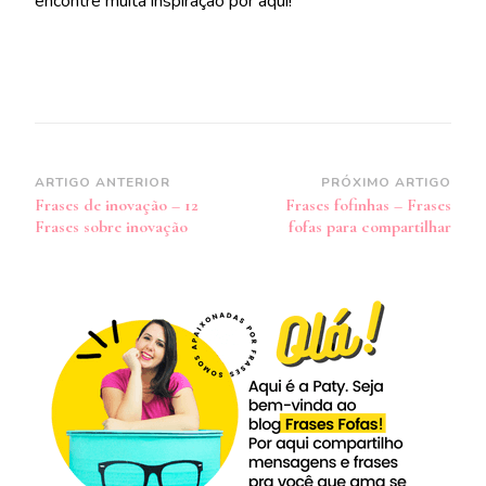
encontre muita inspiração por aqui!
Navegação
ARTIGO ANTERIOR
PRÓXIMO ARTIGO
Frases de inovação – 12
Frases fofinhas – Frases
de
Frases sobre inovação
fofas para compartilhar
post