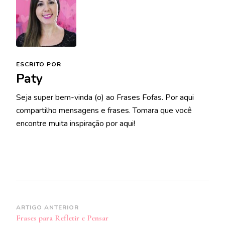
ESCRITO POR
Paty
Seja super bem-vinda (o) ao Frases Fofas. Por aqui
compartilho mensagens e frases. Tomara que você
encontre muita inspiração por aqui!
Navegação
ARTIGO ANTERIOR
Frases para Refletir e Pensar
de