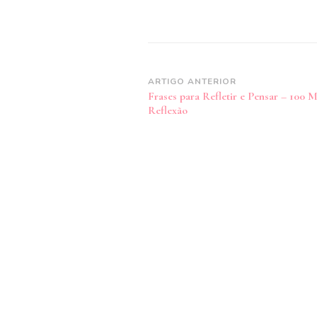
Navegação
ARTIGO ANTERIOR
Frases para Refletir e Pensar – 100 
de
Reflexão
post