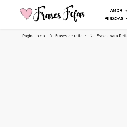
AMOR
PESSOAS
Frases Fofas
Frases e mensagens para compartilhar!
Página inicial
Frases de refletir
Frases para Refl