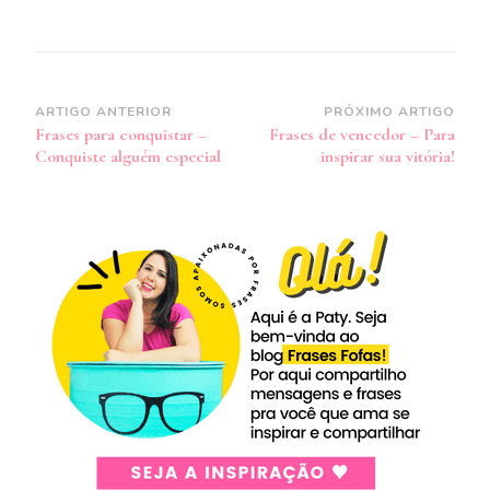
Navegação
ARTIGO ANTERIOR
PRÓXIMO ARTIGO
Frases para conquistar –
Frases de vencedor – Para
de
Conquiste alguém especial
inspirar sua vitória!
post