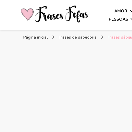
AMOR
PESSOAS
Frases Fofas
Frases e mensagens para compartilhar!
Página inicial
Frases de sabedoria
Frases sábias