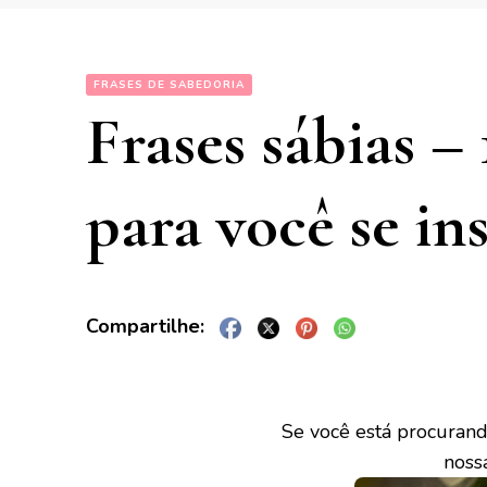
FRASES DE SABEDORIA
Frases sábias – 
para você se in
Se você está procuran
nossa