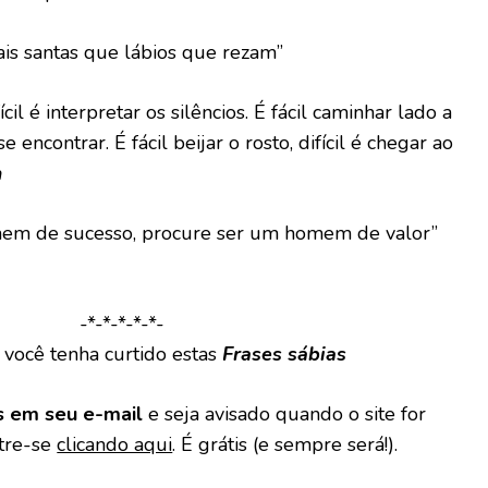
s santas que lábios que rezam”
fícil é interpretar os silêncios. É fácil caminhar lado a
e encontrar. É fácil beijar o rosto, difícil é chegar ao
a
em de sucesso, procure ser um homem de valor”
-*-*-*-*-*-
você tenha curtido estas
Frases sábias
s em seu e-mail
e seja avisado quando o site for
stre-se
clicando aqui
. É grátis (e sempre será!).