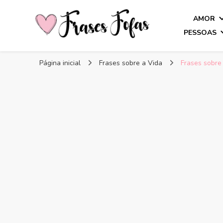
AMOR
PESSOAS
Frases Fofas
Frases e mensagens para compartilhar!
Página inicial
Frases sobre a Vida
Frases sobre 