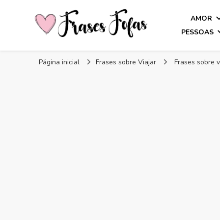
AMOR
PESSOAS
Frases Fofas
Frases e mensagens para compartilhar!
Página inicial
Frases sobre Viajar
Frases sobre v