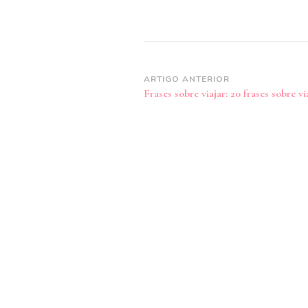
Navegação
ARTIGO ANTERIOR
Frases sobre viajar: 20 frases sobre v
de
post