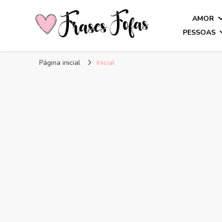
AMOR
PESSOAS
Frases Fofas
Frases e mensagens para compartilhar!
Página inicial
Inicial