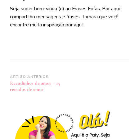
Seja super bem-vinda (o) ao Frases Fofas. Por aqui
compartilho mensagens e frases. Tomara que você
encontre muita inspiração por aqui!
Navegação
ARTIGO ANTERIOR
Recadinhos de amor – 15
de
recados de amor
post