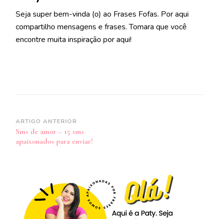
Seja super bem-vinda (o) ao Frases Fofas. Por aqui
compartilho mensagens e frases. Tomara que você
encontre muita inspiração por aqui!
Navegação
ARTIGO ANTERIOR
Sms de amor – 15 sms
de
apaixonados para enviar!
post