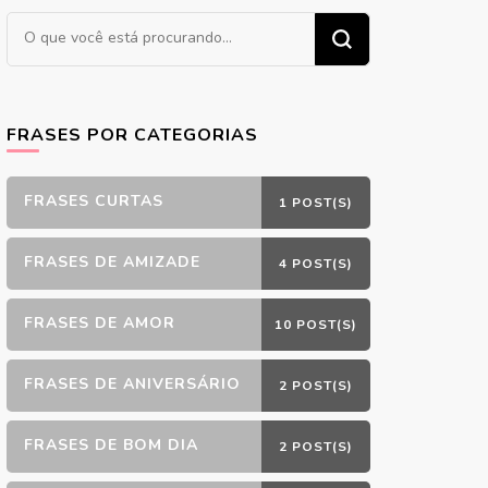
Procurando
algo?
FRASES POR CATEGORIAS
FRASES CURTAS
1 POST(S)
FRASES DE AMIZADE
4 POST(S)
FRASES DE AMOR
10 POST(S)
FRASES DE ANIVERSÁRIO
2 POST(S)
FRASES DE BOM DIA
2 POST(S)