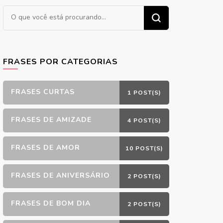
Procurando
algo?
FRASES POR CATEGORIAS
FRASES CURTAS
1 POST(S)
FRASES DE AMIZADE
4 POST(S)
FRASES DE AMOR
10 POST(S)
FRASES DE ANIVERSÁRIO
2 POST(S)
FRASES DE BOM DIA
2 POST(S)