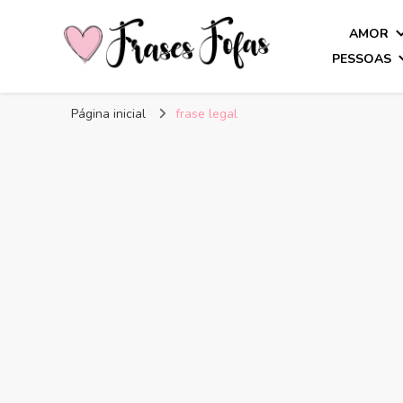
AMOR
PESSOAS
Frases Fofas
Frases e mensagens para compartilhar!
Página inicial
frase legal