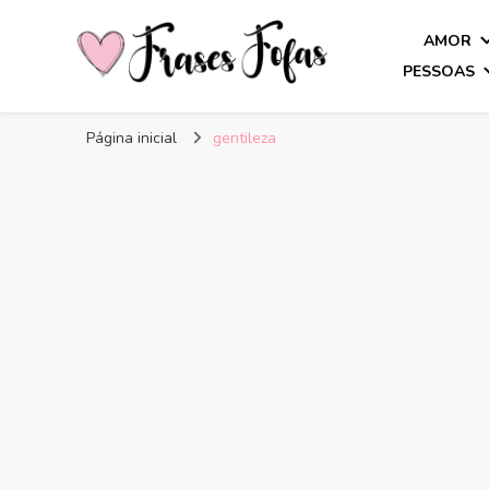
AMOR
PESSOAS
Frases Fofas
Frases e mensagens para compartilhar!
Página inicial
gentileza