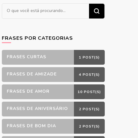
Procurando
algo?
FRASES POR CATEGORIAS
FRASES CURTAS
1 POST(S)
FRASES DE AMIZADE
4 POST(S)
FRASES DE AMOR
10 POST(S)
FRASES DE ANIVERSÁRIO
2 POST(S)
FRASES DE BOM DIA
2 POST(S)