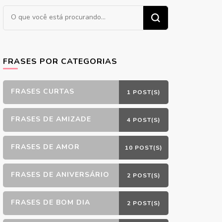
Procurando
algo?
FRASES POR CATEGORIAS
FRASES CURTAS
1 POST(S)
FRASES DE AMIZADE
4 POST(S)
FRASES DE AMOR
10 POST(S)
FRASES DE ANIVERSÁRIO
2 POST(S)
FRASES DE BOM DIA
2 POST(S)