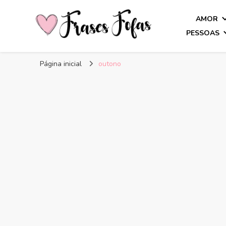
AMOR
PESSOAS
Frases Fofas
Frases e mensagens para compartilhar!
Página inicial
outono